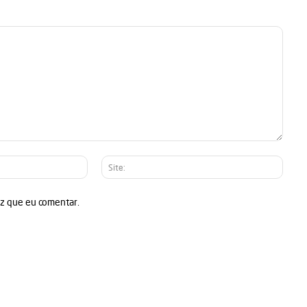
E-
Site:
mail:*
ez que eu comentar.