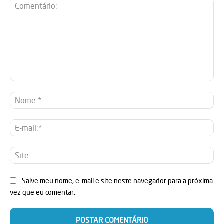
Comentário:
No
E-
mai
Sit
Salve meu nome, e-mail e site neste navegador para a próxima
vez que eu comentar.