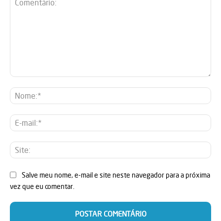
Comentário:
No
E-
mai
Sit
Salve meu nome, e-mail e site neste navegador para a próxima
vez que eu comentar.