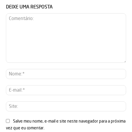
DEIXE UMA RESPOSTA
Comentário:
No
E-
mai
Sit
Salve meu nome, e-mail e site neste navegador para a próxima
vez que eu comentar.