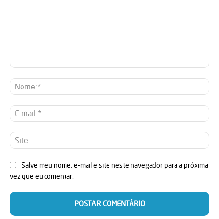
Comentário:
No
E-
mai
Sit
Salve meu nome, e-mail e site neste navegador para a próxima
vez que eu comentar.