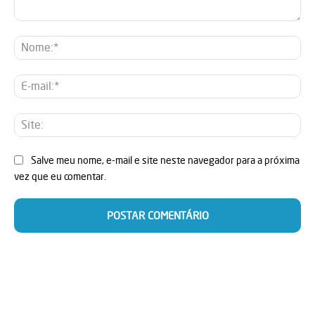
Comentário:
No
E-
mai
Sit
Salve meu nome, e-mail e site neste navegador para a próxima
vez que eu comentar.