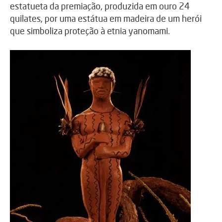
estatueta da premiação, produzida em ouro 24
quilates, por uma estátua em madeira de um herói
que simboliza proteção à etnia yanomami.