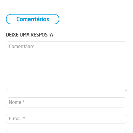
Comentários
DEIXE UMA RESPOSTA
Comentário:
No
E-
mai
Sit