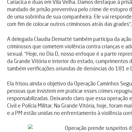
Cariacica e duas em Vila Velha. Damos destaque à pris
mandado de prisão preventiva pelo crime de estupro de
de uma sobrinha de sua companheira. Ele vai responde
com fim de colocar outros criminosos atrás das grades”,
A delegada Claudia Dematté também participa da ação
criminosos que cometem violência contra crianças e a
sexual. “Hoje, no Dia D, nosso enfoque é a parte repre
da Grande Vitória e interior do estado, cumprimentos
também verificações oriundas de denúncias do 181 e D
Ela frisou ainda o objetivo da Operação Caminhos Segur
pessoas que insistem em praticar esses crimes repug
responsabilizadas. Deixando claro que essa operação e
Civil e Polícia Militar. Na Grande Vitória, hoje, foram m
e a PM estão unidas no enfrentamento à violência contr