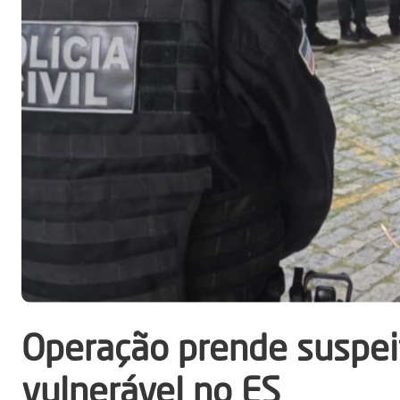
Operação prende suspei
vulnerável no ES