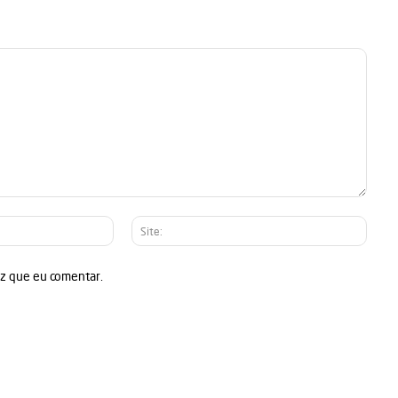
E-
Site:
mail:*
ez que eu comentar.