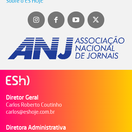
Sobre o ES HOJE
Diretor Geral
Carlos Roberto Coutinho
carlos@eshoje.com.br
Diretora Administrativa