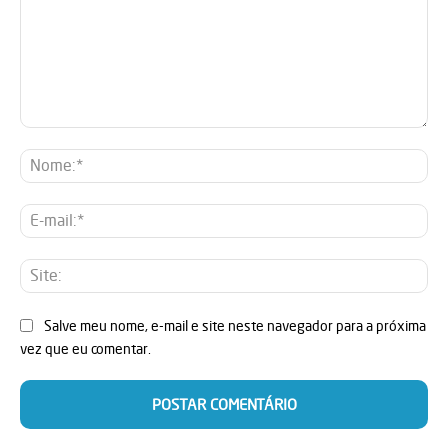
Comentário:
No
E-
mai
Sit
Salve meu nome, e-mail e site neste navegador para a próxima
vez que eu comentar.