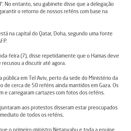
l”. No entanto, seu gabinete disse que a delegação
 garantir o retorno de nossos reféns com base na
 está na capital do Qatar, Doha, segundo uma fonte
AFP.
da-feira (7), disse repetidamente que o Hamas deve
recusou a discutir até agora.
 pública em Tel Aviv, perto da sede do Ministério da
no de cerca de 50 reféns ainda mantidos em Gaza. Os
m e carregaram cartazes com fotos dos reféns.
 juntaram aos protestos disseram estar preocupados
 imediato de todos os reféns.
 que o primeiro-ministro Netanyahu e toda a equipe