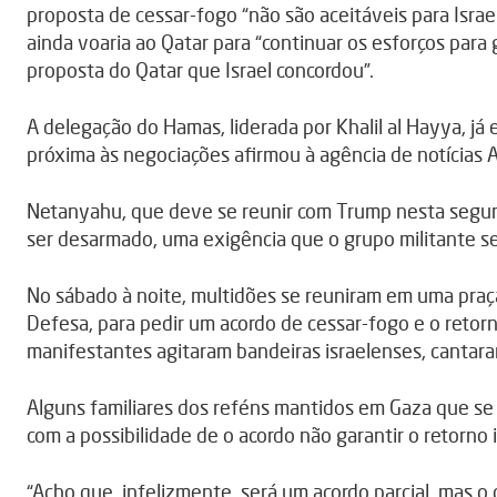
proposta de cessar-fogo “não são aceitáveis para Israe
ainda voaria ao Qatar para “continuar os esforços para
proposta do Qatar que Israel concordou”.
A delegação do Hamas, liderada por Khalil al Hayya, já
próxima às negociações afirmou à agência de notícias 
Netanyahu, que deve se reunir com Trump nesta segun
ser desarmado, uma exigência que o grupo militante se 
No sábado à noite, multidões se reuniram em uma praça
Defesa, para pedir um acordo de cessar-fogo e o retor
manifestantes agitaram bandeiras israelenses, cantara
Alguns familiares dos reféns mantidos em Gaza que se
com a possibilidade de o acordo não garantir o retorno
“Acho que, infelizmente, será um acordo parcial, mas o