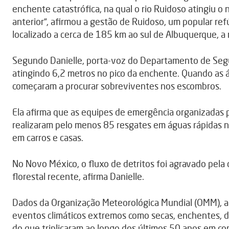
enchente catastrófica, na qual o rio Ruidoso atingiu o 
anterior”, afirmou a gestão de Ruidoso, um popular refú
localizado a cerca de 185 km ao sul de Albuquerque, a
Segundo Danielle, porta-voz do Departamento de Segur
atingindo 6,2 metros no pico da enchente. Quando as á
começaram a procurar sobreviventes nos escombros.
Ela afirma que as equipes de emergência organizadas p
realizaram pelo menos 85 resgates em águas rápidas n
em carros e casas.
No Novo México, o fluxo de detritos foi agravado pela
florestal recente, afirma Danielle.
Dados da Organização Meteorológica Mundial (OMM), a
eventos climáticos extremos como secas, enchentes, d
do que triplicaram ao longo dos últimos 50 anos em c