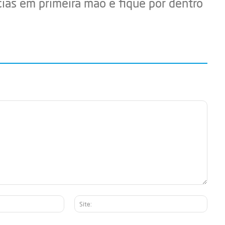
cias em primeira mão e fique por dentro
E-
Site:
mail:*