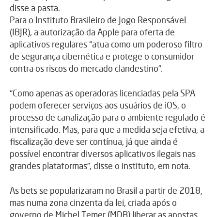
disse a pasta.
Para o Instituto Brasileiro de Jogo Responsável
(IBJR), a autorização da Apple para oferta de
aplicativos regulares “atua como um poderoso filtro
de segurança cibernética e protege o consumidor
contra os riscos do mercado clandestino”.
“Como apenas as operadoras licenciadas pela SPA
podem oferecer serviços aos usuários de iOS, o
processo de canalização para o ambiente regulado é
intensificado. Mas, para que a medida seja efetiva, a
fiscalização deve ser contínua, já que ainda é
possível encontrar diversos aplicativos ilegais nas
grandes plataformas”, disse o instituto, em nota.
As bets se popularizaram no Brasil a partir de 2018,
mas numa zona cinzenta da lei, criada após o
governo de Michel Temer (MDB) liberar as apostas