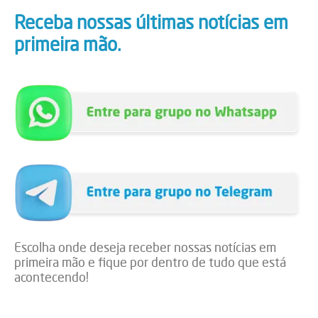
Receba nossas últimas notícias em
primeira mão.
Escolha onde deseja receber nossas notícias em
primeira mão e fique por dentro de tudo que está
acontecendo!