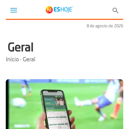
8 de agosto de 2026
Geral
Início
Geral