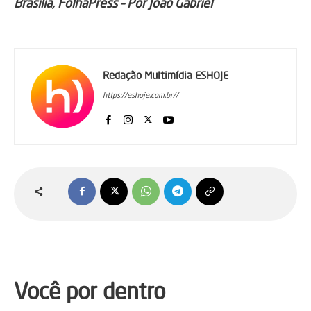
Brasília, FolhaPress – Por João Gabriel
Redação Multimídia ESHOJE
https://eshoje.com.br//
Você por dentro