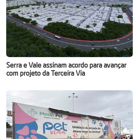
Serra e Vale assinam acordo para avançar
com projeto da Terceira Via