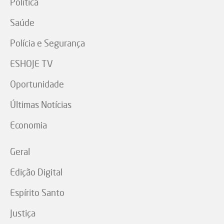
Política
Saúde
Polícia e Segurança
ESHOJE TV
Oportunidade
Últimas Notícias
Economia
Geral
Edição Digital
Espírito Santo
Justiça