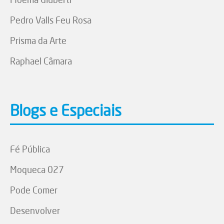
Pedro Valls Feu Rosa
Prisma da Arte
Raphael Câmara
Blogs e Especiais
Fé Pública
Moqueca 027
Pode Comer
Desenvolver