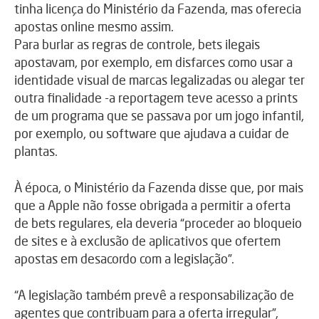
tinha licença do Ministério da Fazenda, mas oferecia
apostas online mesmo assim.
Para burlar as regras de controle, bets ilegais
apostavam, por exemplo, em disfarces como usar a
identidade visual de marcas legalizadas ou alegar ter
outra finalidade -a reportagem teve acesso a prints
de um programa que se passava por um jogo infantil,
por exemplo, ou software que ajudava a cuidar de
plantas.
À época, o Ministério da Fazenda disse que, por mais
que a Apple não fosse obrigada a permitir a oferta
de bets regulares, ela deveria “proceder ao bloqueio
de sites e à exclusão de aplicativos que ofertem
apostas em desacordo com a legislação”.
“A legislação também prevê a responsabilização de
agentes que contribuam para a oferta irregular”,