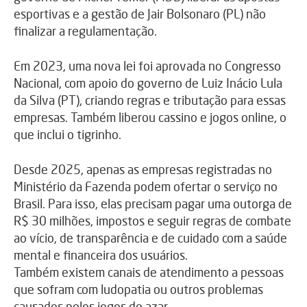
esportivas e a gestão de Jair Bolsonaro (PL) não
finalizar a regulamentação.
Em 2023, uma nova lei foi aprovada no Congresso
Nacional, com apoio do governo de Luiz Inácio Lula
da Silva (PT), criando regras e tributação para essas
empresas. Também liberou cassino e jogos online, o
que inclui o tigrinho.
Desde 2025, apenas as empresas registradas no
Ministério da Fazenda podem ofertar o serviço no
Brasil. Para isso, elas precisam pagar uma outorga de
R$ 30 milhões, impostos e seguir regras de combate
ao vício, de transparência e de cuidado com a saúde
mental e financeira dos usuários.
Também existem canais de atendimento a pessoas
que sofram com ludopatia ou outros problemas
causados pelos jogos de azar.