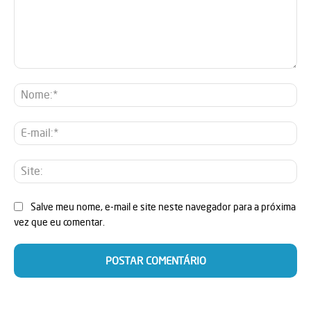
Comentário:
No
E-
mai
Sit
Salve meu nome, e-mail e site neste navegador para a próxima
vez que eu comentar.