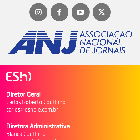
Diretor Geral
Carlos Roberto Coutinho
carlos@eshoje.com.br
Diretora Administrativa
Bianca Coutinho