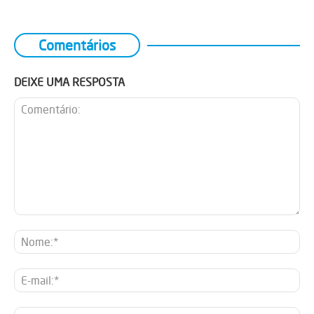
Comentários
DEIXE UMA RESPOSTA
Comentário:
No
E-
mai
Sit