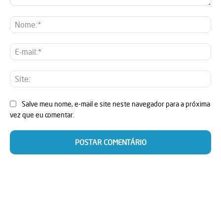
Comentário:
No
E-
mai
Sit
Salve meu nome, e-mail e site neste navegador para a próxima
vez que eu comentar.