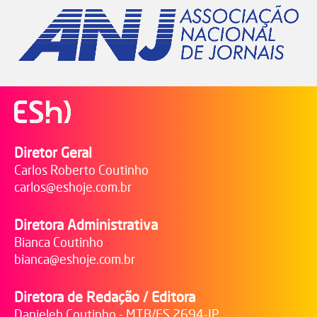
Diretor Geral
Carlos Roberto Coutinho
carlos@eshoje.com.br
Diretora Administrativa
Bianca Coutinho
bianca@eshoje.com.br
Diretora de Redação / Editora
Danieleh Coutinho - MTB/ES 2694-JP