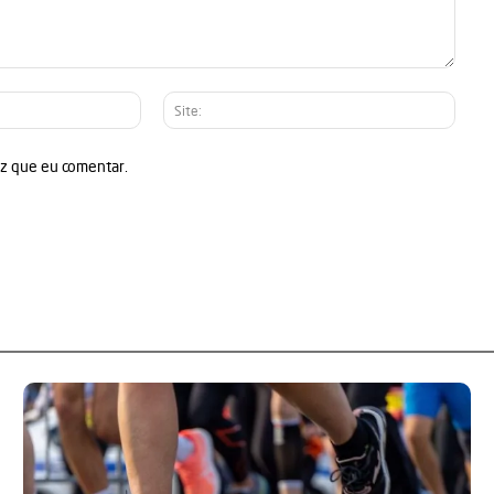
E-
Site:
mail:*
ez que eu comentar.