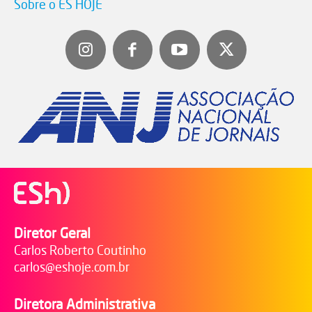
Sobre o ES HOJE
Diretor Geral
Carlos Roberto Coutinho
carlos@eshoje.com.br
Diretora Administrativa