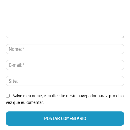
Comentário:
No
E-
mai
Sit
Salve meu nome, e-mail e site neste navegador para a próxima
vez que eu comentar.