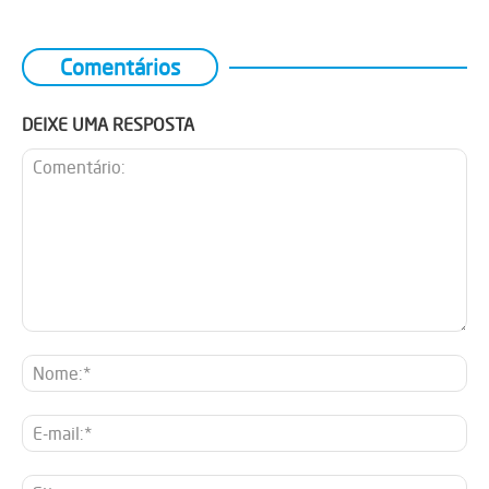
Comentários
DEIXE UMA RESPOSTA
Comentário:
No
E-
mai
Sit