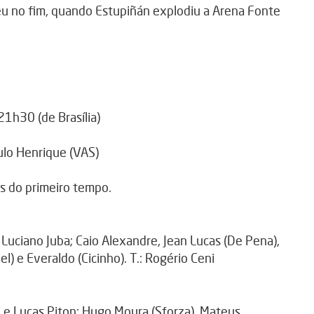
eu no fim, quando Estupiñán explodiu a Arena Fonte
21h30 (de Brasília)
ulo Henrique (VAS)
s do primeiro tempo.
e Luciano Juba; Caio Alexandre, Jean Lucas (De Pena),
l) e Everaldo (Cicinho). T.: Rogério Ceni
n e Lucas Piton; Hugo Moura (Sforza), Mateus