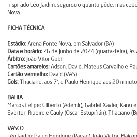
inspirado Léo Jardim, segurou o quanto pôde, mas ced
Nova.
FICHA TÉCNICA
Estádio:
Arena Fonte Nova, em Salvador (BA)
Data e horário:
26 de junho de 2024 (quarta-feira), às 
Árbitro:
João Vitor Gobi
Cartões amarelos:
Adson, David, Mateus Carvalho e Pa
Cartão vermelho:
David (VAS)
Gols:
Thaciano, aos 7′, e Paulo Henrique aos 20 minuto
BAHIA
Marcos Felipe; Gilberto (Ademir), Gabriel Xavier, Kanu 
Everton Ribeiro e Cauly (Oscar Estupiñán); Thaciano (Bie
VASCO
Léo Jardim; Paulo Henrique (Rayan), João Victor, Maico