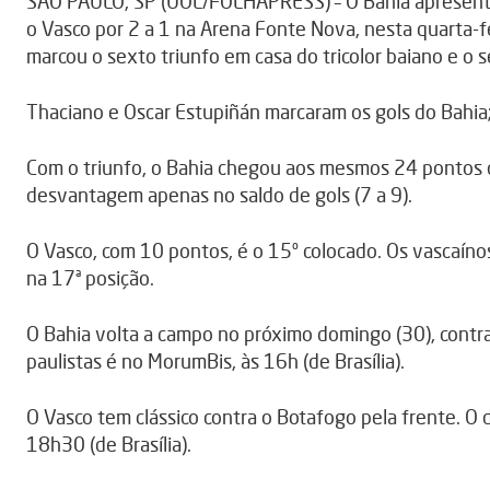
SÃO PAULO, SP (UOL/FOLHAPRESS) – O Bahia apresentou
o Vasco por 2 a 1 na Arena Fonte Nova, nesta quarta-fei
marcou o sexto triunfo em casa do tricolor baiano e o 
Thaciano e Oscar Estupiñán marcaram os gols do Bahia
Com o triunfo, o Bahia chegou aos mesmos 24 pontos do
desvantagem apenas no saldo de gols (7 a 9).
O Vasco, com 10 pontos, é o 15º colocado. Os vascaíno
na 17ª posição.
O Bahia volta a campo no próximo domingo (30), contra 
paulistas é no MorumBis, às 16h (de Brasília).
O Vasco tem clássico contra o Botafogo pela frente. O 
18h30 (de Brasília).