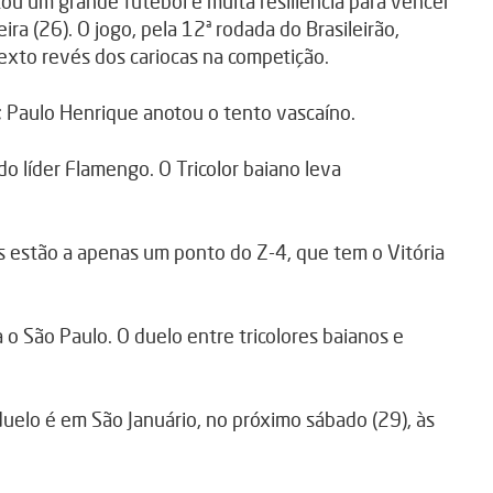
 um grande futebol e muita resiliência para vencer
ra (26). O jogo, pela 12ª rodada do Brasileirão,
sexto revés dos cariocas na competição.
; Paulo Henrique anotou o tento vascaíno.
 líder Flamengo. O Tricolor baiano leva
s estão a apenas um ponto do Z-4, que tem o Vitória
o São Paulo. O duelo entre tricolores baianos e
duelo é em São Januário, no próximo sábado (29), às