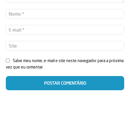
Comentário:
No
E-
mai
Sit
Salve meu nome, e-mail e site neste navegador para a próxima
vez que eu comentar.