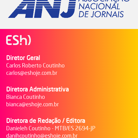
Diretor Geral
Carlos Roberto Coutinho
carlos@eshoje.com.br
Diretora Administrativa
Bianca Coutinho
bianca@eshoje.com.br
Diretora de Redação / Editora
Danieleh Coutinho - MTB/ES 2694-JP
danihcoutinho@eshoje.com.br