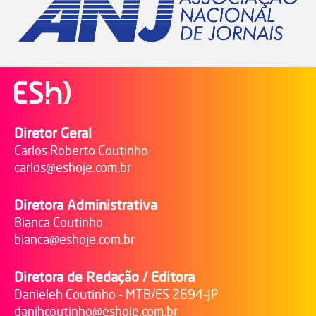
Diretor Geral
Carlos Roberto Coutinho
carlos@eshoje.com.br
Diretora Administrativa
Bianca Coutinho
bianca@eshoje.com.br
Diretora de Redação / Editora
Danieleh Coutinho - MTB/ES 2694-JP
danihcoutinho@eshoje.com.br