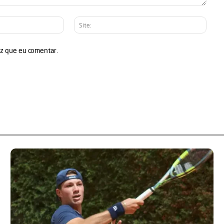
E-
Site:
mail:*
ez que eu comentar.