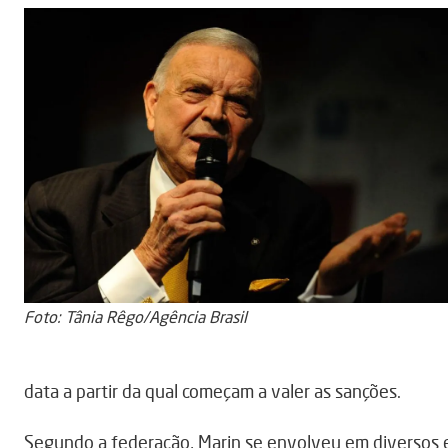
Foto: Tânia Rêgo/Agência Brasil
data a partir da qual começam a valer as sanções.
Segundo a federação, Marin se envolveu em diversos