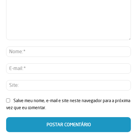
Comentário:
No
E-
mai
Sit
Salve meu nome, e-mail e site neste navegador para a próxima
vez que eu comentar.