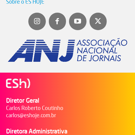
Sobre o ES HOJE
Diretor Geral
Carlos Roberto Coutinho
carlos@eshoje.com.br
Diretora Administrativa