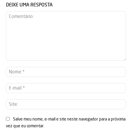
DEIXE UMA RESPOSTA
Comentário:
No
E-
mai
Sit
Salve meu nome, e-mail e site neste navegador para a próxima
vez que eu comentar.