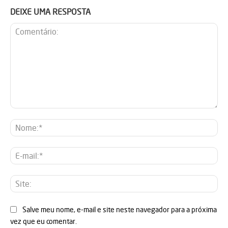
DEIXE UMA RESPOSTA
Comentário:
No
E-
mai
Sit
Salve meu nome, e-mail e site neste navegador para a próxima
vez que eu comentar.