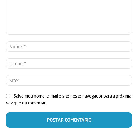
Comentário:
No
E-
mai
Sit
Salve meu nome, e-mail e site neste navegador para a próxima
vez que eu comentar.