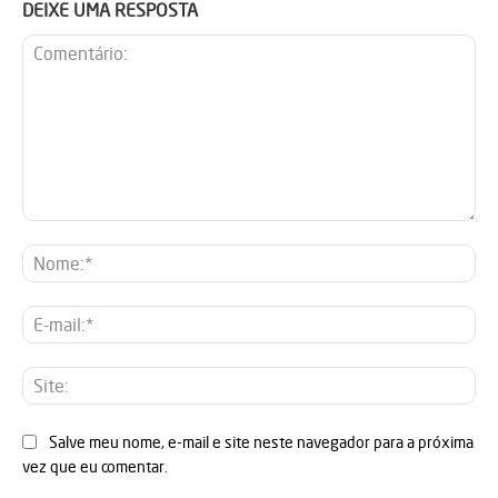
DEIXE UMA RESPOSTA
Comentário:
No
E-
mai
Sit
Salve meu nome, e-mail e site neste navegador para a próxima
vez que eu comentar.