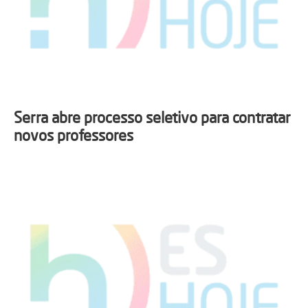
Serra abre processo seletivo para contratar
novos professores