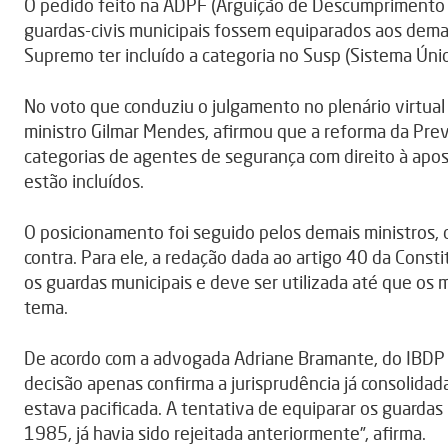
O pedido feito na ADPF (Arguição de Descumprimento 
guardas-civis municipais fossem equiparados aos dema
Supremo ter incluído a categoria no Susp (Sistema Úni
No voto que conduziu o julgamento no plenário virtual d
ministro Gilmar Mendes, afirmou que a reforma da Pre
categorias de agentes de segurança com direito à apos
estão incluídos.
O posicionamento foi seguido pelos demais ministros
contra. Para ele, a redação dada ao artigo 40 da Con
os guardas municipais e deve ser utilizada até que os 
tema.
De acordo com a advogada Adriane Bramante, do IBDP (In
decisão apenas confirma a jurisprudência já consolidad
estava pacificada. A tentativa de equiparar os guardas m
1985, já havia sido rejeitada anteriormente”, afirma.