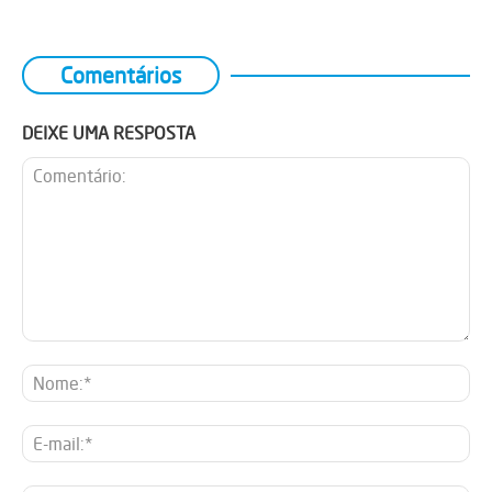
Comentários
DEIXE UMA RESPOSTA
Comentário:
No
E-
mai