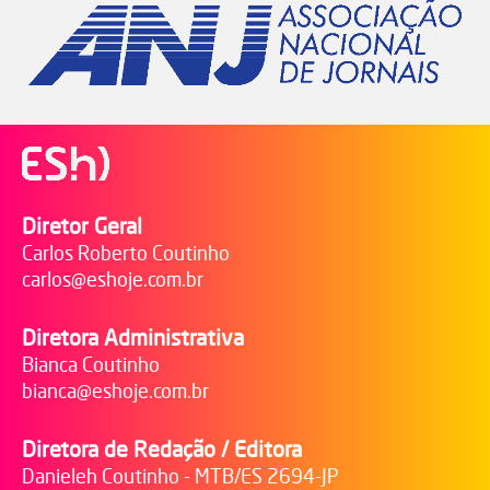
Diretor Geral
Carlos Roberto Coutinho
carlos@eshoje.com.br
Diretora Administrativa
Bianca Coutinho
bianca@eshoje.com.br
Diretora de Redação / Editora
Danieleh Coutinho - MTB/ES 2694-JP