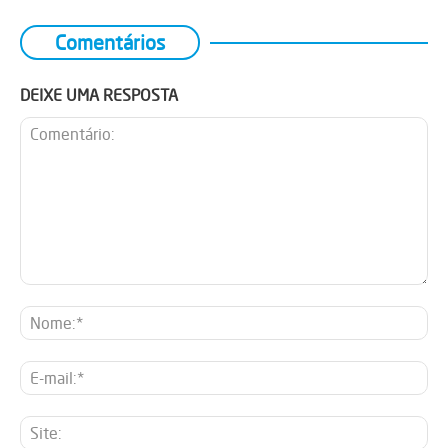
Comentários
DEIXE UMA RESPOSTA
Comentário:
No
E-
mai
Sit