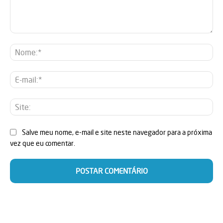
Comentário:
No
E-
mai
Sit
Salve meu nome, e-mail e site neste navegador para a próxima
vez que eu comentar.