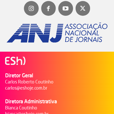
Diretor Geral
Carlos Roberto Coutinho
carlos@eshoje.com.br
Diretora Administrativa
Bianca Coutinho
bianca@eshoje.com.br