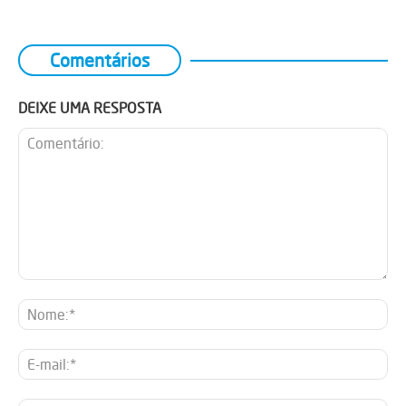
Comentários
DEIXE UMA RESPOSTA
Comentário:
No
E-
mai