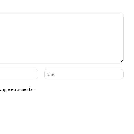
E-
Site:
mail:*
ez que eu comentar.