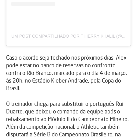
U
M POST COMPARTILHADO POR THIERRY KHALIL (@THIERRYKHALIL)
Caso o acordo seja fechado nos próximos dias, Alex
pode estar no banco de reservas no confronto
contra o Rio Branco, marcado para o dia 4 de março,
às 20h, no Estádio Kleber Andrade, pela Copa do
Brasil.
O treinador chega para substituir o português Rui
Duarte, que deixou o comando da equipe após o
rebaixamento ao Módulo II do Campeonato Mineiro.
Além da competição nacional, o Athletic também
disputará a Série B do Campeonato Brasileiro, na