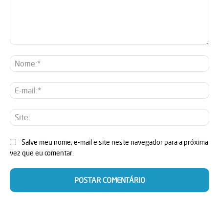
Comentário:
No
E-
mai
Sit
Salve meu nome, e-mail e site neste navegador para a próxima
vez que eu comentar.