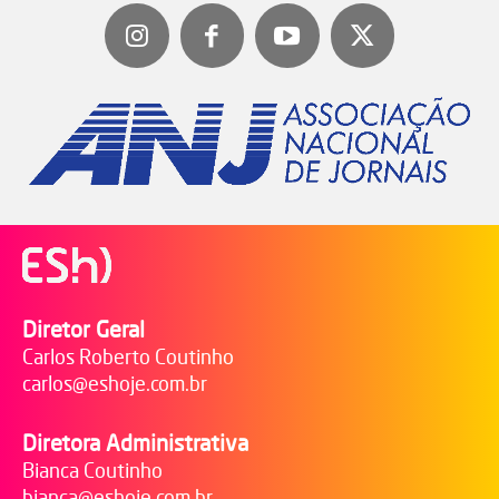
Diretor Geral
Carlos Roberto Coutinho
carlos@eshoje.com.br
Diretora Administrativa
Bianca Coutinho
bianca@eshoje.com.br