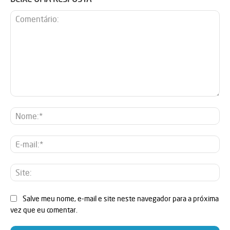
Comentário:
No
E-
mai
Sit
Salve meu nome, e-mail e site neste navegador para a próxima
vez que eu comentar.