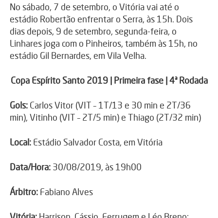
No sábado, 7 de setembro, o Vitória vai até o
estádio Robertão enfrentar o Serra, às 15h. Dois
dias depois, 9 de setembro, segunda-feira, o
Linhares joga com o Pinheiros, também às 15h, no
estádio Gil Bernardes, em Vila Velha.
Copa Espírito Santo 2019 | Primeira fase | 4ª Rodada
Gols:
Carlos Vitor (VIT – 1T/13 e 30 min e 2T/36
min), Vitinho (VIT – 2T/5 min) e Thiago (2T/32 min)
Local:
Estádio Salvador Costa, em Vitória
Data/Hora:
30/08/2019, às 19h00
Árbitro:
Fabiano Alves
Vitória:
Harrison, Cássio, Ferrugem e Léo Breno;