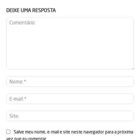
DEIXE UMA RESPOSTA
Comentário:
No
E-
mai
Sit
Salve meu nome, e-mail e site neste navegador para a próxima
vez que eu comentar.