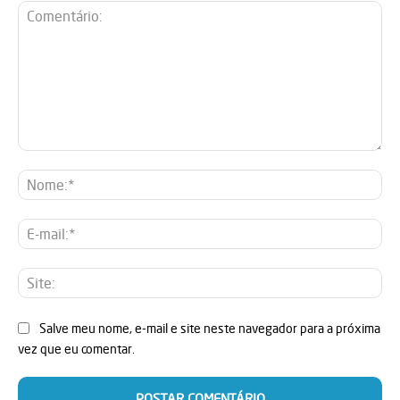
Comentário:
No
E-
mai
Sit
Salve meu nome, e-mail e site neste navegador para a próxima
vez que eu comentar.