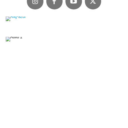
Diretor Geral
Carlos Roberto Coutinho
carlos@eshoje.com.br
Diretora Administrativa
Bianca Coutinho
bianca@eshoje.com.br
Diretora de Redação / Editora
Danieleh Coutinho - MTB/ES 2694-JP
danihcoutinho@eshoje.com.br