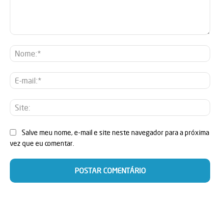
Comentário:
No
E-
mai
Sit
Salve meu nome, e-mail e site neste navegador para a próxima
vez que eu comentar.