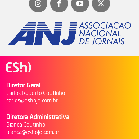
Diretor Geral
Carlos Roberto Coutinho
carlos@eshoje.com.br
Diretora Administrativa
Bianca Coutinho
bianca@eshoje.com.br