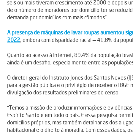
seis ou mais tiveram crescimento até 2000 e depois um
de o número de moradores por domicílio ter se reduzi
demanda por domicílios com mais cômodos”.
A presença de máquinas de lavar roupas aumentou sig
2022
, embora com disparidade racial — 41,8% da popu
Quanto ao acesso à internet, 89,4% da população brasil
ainda é um desafio, especialmente entre as populações
O diretor-geral do Instituto Jones dos Santos Neves (IJ
para a gestão pública e o privilégio de receber o IBGE n
divulgação dos resultados preliminares do censo.
“Temos a missão de produzir informações e evidências ci
Espírito Santo e em todo o país. E essa pesquisa perm
domicílios próprios, mas também detalhar as dos alugado
habitacional e o direito à moradia. Com esses dados, 