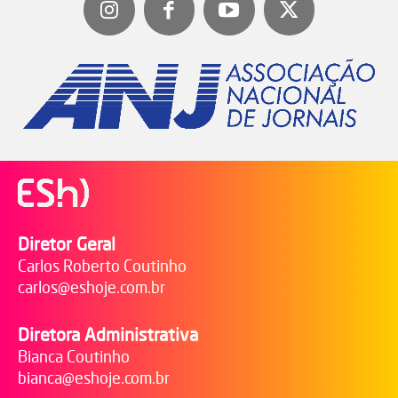
Diretor Geral
Carlos Roberto Coutinho
carlos@eshoje.com.br
Diretora Administrativa
Bianca Coutinho
bianca@eshoje.com.br