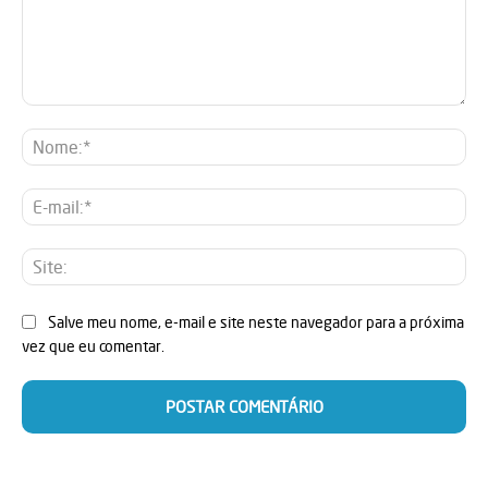
Comentário:
No
E-
mai
Sit
Salve meu nome, e-mail e site neste navegador para a próxima
vez que eu comentar.