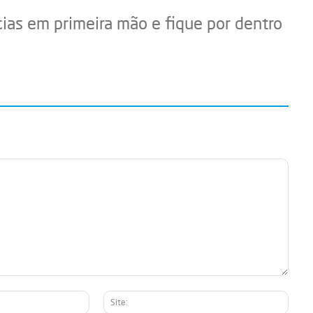
cias em primeira mão e fique por dentro
E-
Site:
mail:*