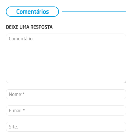
Comentários
DEIXE UMA RESPOSTA
Comentário:
No
E-
mai
Sit