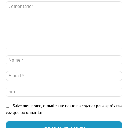
Comentário:
No
E-
mai
Sit
Salve meu nome, e-mail e site neste navegador para a próxima
vez que eu comentar.