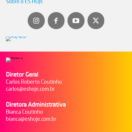
Sobre o ES HOJE
Diretor Geral
Carlos Roberto Coutinho
carlos@eshoje.com.br
Diretora Administrativa
Bianca Coutinho
bianca@eshoje.com.br