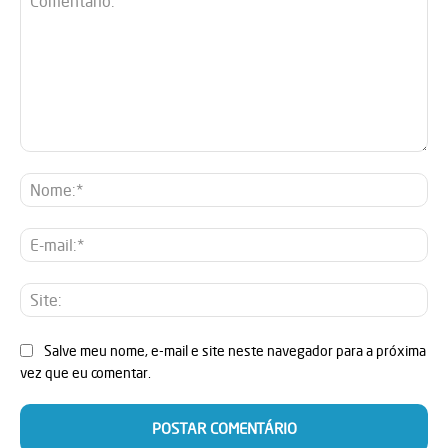
Comentário:
No
E-
mai
Sit
Salve meu nome, e-mail e site neste navegador para a próxima
vez que eu comentar.