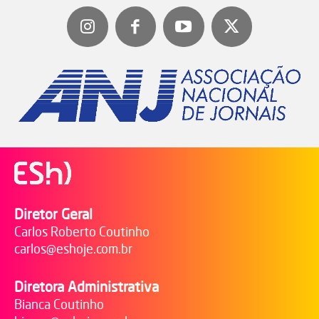
Diretor Geral
Carlos Roberto Coutinho
carlos@eshoje.com.br
Diretora Administrativa
Bianca Coutinho