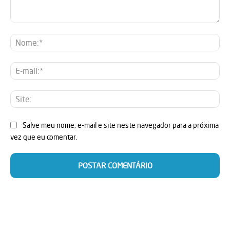
Comentário:
No
E-
mai
Sit
Salve meu nome, e-mail e site neste navegador para a próxima
vez que eu comentar.