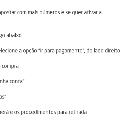
apostar com mais números e se quer ativar a
ogo abaixo
lecione a opção “ir para pagamento”, do lado direito
a compra
inha conta”
as”
berá e os procedimentos para retirada