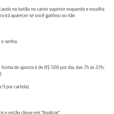
licando no botão no canto superior esquerdo e escolha
rea irá aparecer se você ganhou ou não
n e senha
a forma de aposta é de R$ 500 por dia, das 7h às 22h,
)
 9 por cartela)
os e então clique em “finalizar”