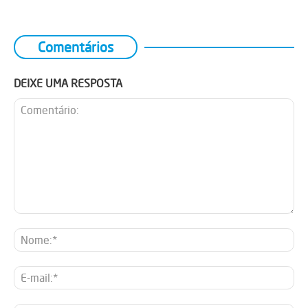
Comentários
DEIXE UMA RESPOSTA
Comentário:
No
E-
mai