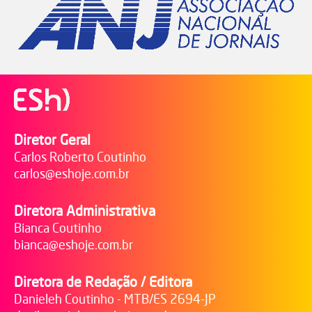
Diretor Geral
Carlos Roberto Coutinho
carlos@eshoje.com.br
Diretora Administrativa
Bianca Coutinho
bianca@eshoje.com.br
Diretora de Redação / Editora
Danieleh Coutinho - MTB/ES 2694-JP