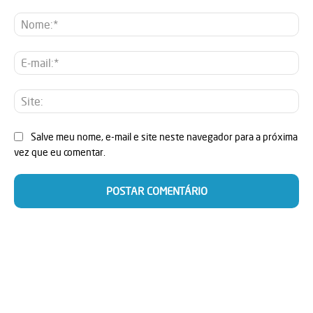
Comentário:
No
E-
mai
Sit
Salve meu nome, e-mail e site neste navegador para a próxima
vez que eu comentar.